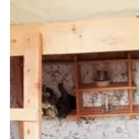
Pregunta Howdy
Inspiración fotográfica
Consejos e inspiración
Historias
Cupones
Sobre nosotros
Tienda
Contacto
Select language