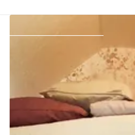
Atrás
Iniciar sesión
Registrarse
Conviértete en anfitrión
Parcelas
Alojamientos
Rutas