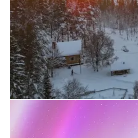
Pregunta Howdy
Inspiración fotográfica
Consejos e inspiración
Historias
Cupones
Sobre nosotros
Tienda
Contacto
Select language