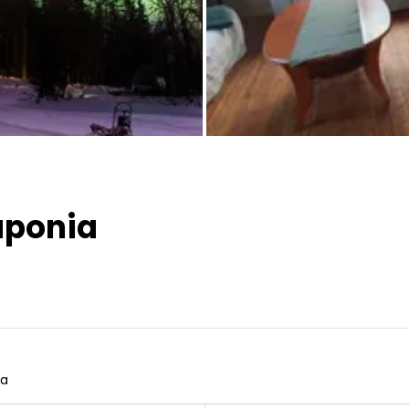
Todas las fotos
aponia
da