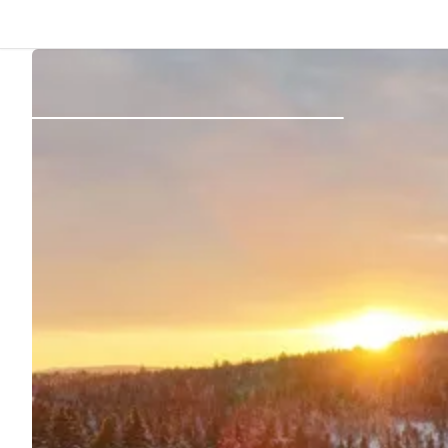
Atrás
Iniciar sesión
Registrarse
Conviértete en anfitrión
Parcelas
Alojamientos
Rutas