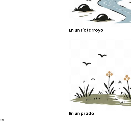
En un río/arroyo
En un prado
een