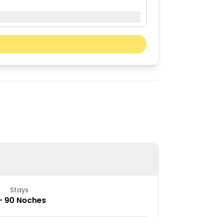
Mes próximo
sáb
dom
01
02
08
09
15
16
22
23
29
30
Stays
 – 90 Noches