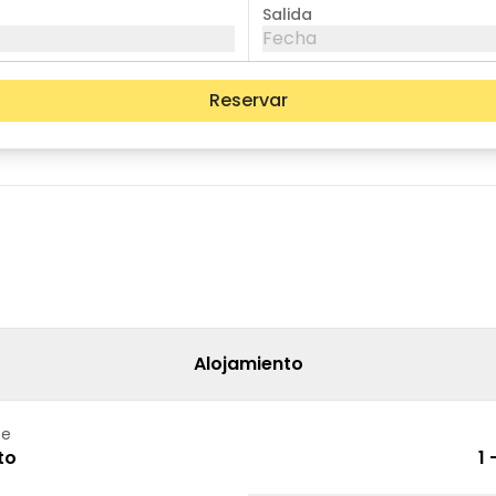
Salida
Fecha
Reservar
mié
jue
vie
05
06
07
12
13
14
19
20
21
26
27
28
Alojamiento
te
to
1