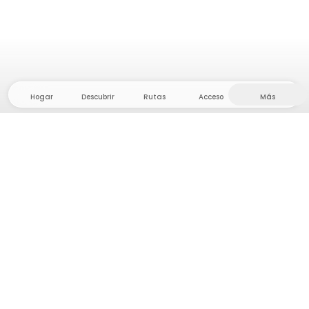
Hogar
Descubrir
Rutas
Acceso
Más
¡Dirígete al interior, donde la libertad y la aventura
están en casa! Con nosotros encontrarás más de
5.000 tiendas y parcelas privadas en un lugar
apartado para tu próxima aventura al aire libre.
App Store
Google Play Store