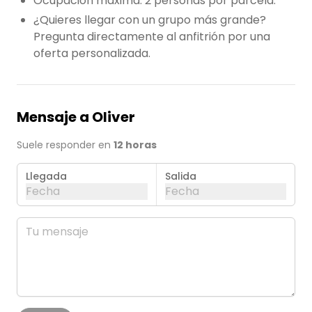
Ocupación máxima: 2 personas por parcela.
¿Quieres llegar con un grupo más grande?
Pregunta directamente al anfitrión por una
oferta personalizada.
Mensaje a Oliver
Suele responder en
12 horas
Llegada
Salida
Fecha
Fecha
agosto de 2026
Mes 
lun
mar
mié
jue
vie
sáb
dom
01
02
03
04
05
06
07
08
09