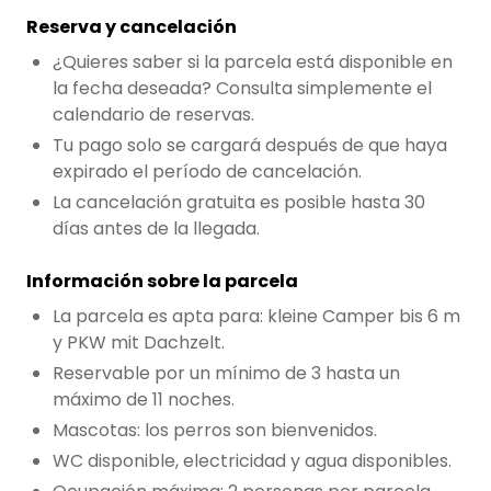
Reserva y cancelación
Pregunta Howdy
¿Quieres saber si la parcela está disponible en
la fecha deseada? Consulta simplemente el
Inspiración fotográfica
calendario de reservas.
Consejos e inspiración
Tu pago solo se cargará después de que haya
expirado el período de cancelación.
Historias
La cancelación gratuita es posible hasta 30
días antes de la llegada.
Cupones
Información sobre la parcela
La parcela es apta para: kleine Camper bis 6 m
Sobre nosotros
y PKW mit Dachzelt.
Tienda
Reservable por un mínimo de 3 hasta un
máximo de 11 noches.
Contacto
Mascotas: los perros son bienvenidos.
WC disponible, electricidad y agua disponibles.
Select language