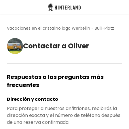
Hinterland
Atrás
Vacaciones en el cristalino lago Werbellin - Bulli-Platz
Contactar a Oliver
Iniciar sesión
Registrarse
Respuestas a las preguntas más
frecuentes
Conviértete en anfitrión
Dirección y contacto
Parcelas
Para proteger a nuestros anfitriones, recibirás la
Alojamientos
dirección exacta y el número de teléfono después
de una reserva confirmada.
Rutas