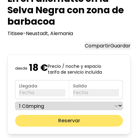
Selva Negra con zona de
barbacoa
Titisee-Neustadt
, Alemania
Compartir
Guardar
18 €
Precio / noche y espacio
desde
tarifa de servicio incluída
Llegada
Salida
Fecha
Fecha
agosto de 2026
Mes pr
Reservar
lun
mar
mié
jue
vie
sáb
dom
01
02