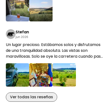
Stefan
jun 2026
Un lugar precioso. Estábamos solos y disfrutamos
de una tranquilidad absoluta. Las vistas son
maravillosas. Solo se oye la carretera cuando pasa
una moto ruidosa; por lo demás, solo se oyen los
cencerros de las vacas. La cobertura del móvil es
bastante mala, pero a nosotros nos resultó muy
agradable. La tiendecita de la granja ofrece una
gran variedad de productos. La salchicha «Lyoner»
+2
casera de la tiendecita estaba riquísima. También
Ver todas las reseñas
compramos astillas de madera para la hoguera.
Justo al lado de las parcelas hay una zona para
hacer fuego.