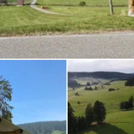
Pregunta Howdy
Inspiración fotográfica
Consejos e inspiración
Historias
Cupones
Sobre nosotros
Tienda
Contacto
Select language