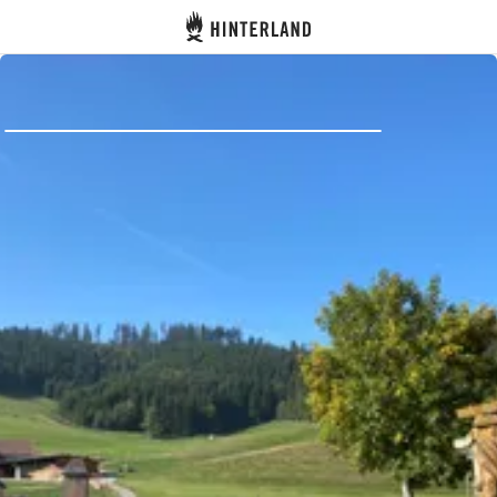
Hinterland
Atrás
Iniciar sesión
Registrarse
Conviértete en anfitrión
Parcelas
Alojamientos
Rutas