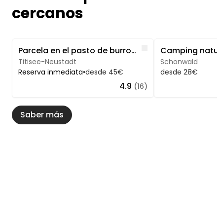
cercanos
Image 1 of 5
Image 1 of 5
Like
Parcela en el pasto de burros de la granja ecológica
Titisee-Neustadt
Schönwald
Reserva inmediata
•
desde 45€
desde 28€
4.9
(16)
Saber más