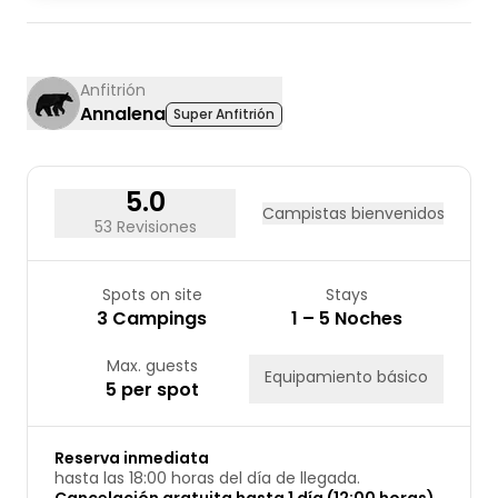
03
04
05
06
07
08
09
10
11
12
13
14
15
16
17
18
19
20
21
22
23
Anfitrión
Annalena
Super Anfitrión
24
25
26
27
28
29
30
31
5.0
Campistas bienvenidos
53 Revisiones
Spots on site
Stays
3 Campings
1 – 5 Noches
Max. guests
Equipamiento básico
5 per spot
Reserva inmediata
hasta las 18:00 horas del día de llegada.