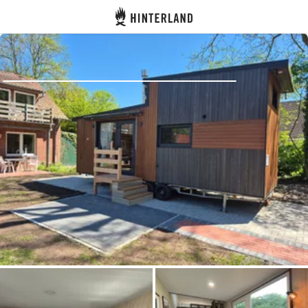
Hinterland
Atrás
Iniciar sesión
Registrarse
Conviértete en anfitrión
Parcelas
Alojamientos
Rutas