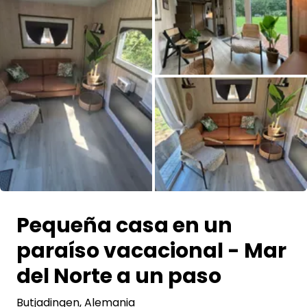
Pregunta Howdy
Inspiración fotográfica
Consejos e inspiración
Historias
Cupones
Todas las fotos
Sobre nosotros
Pequeña casa en un
Tienda
paraíso vacacional - Mar
Contacto
del Norte a un paso
Butjadingen
Select language
, Alemania