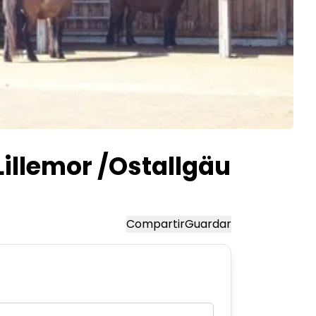
Lillemor /Ostallgäu
Compartir
Guardar