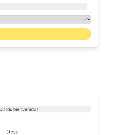
Mes próximo
sáb
dom
01
02
08
09
15
16
22
23
29
30
istas bienvenidos
Stays