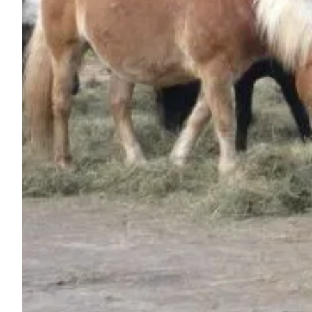
Pregunta Howdy
Inspiración fotográfica
Consejos e inspiración
Historias
Cupones
Sobre nosotros
Tienda
Contacto
Select language