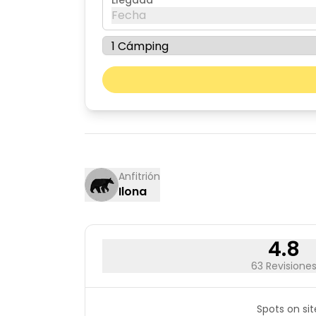
Llegada
Fecha
agosto de 2026
lun
mar
03
04
10
11
17
18
Anfitrión
Ilona
24
25
31
4.8
63 Revisione
Spots on sit