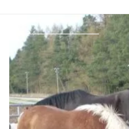
Atrás
Iniciar sesión
Registrarse
Conviértete en anfitrión
Parcelas
Alojamientos
Rutas