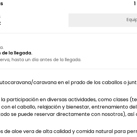
gs
1
s
Equi
t
a.
 de la llegada.
erva, hasta un día antes de la llegada.
utocaravana/caravana en el prado de los caballos o junto a
s la participación en diversas actividades, como clases (t
 con el caballo, relajación y bienestar, entrenamiento de
todo se puede reservar directamente con nosotros), así
 de aloe vera de alta calidad y comida natural para perr