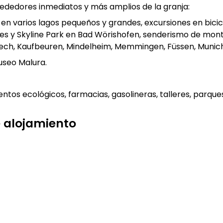
rededores inmediatos y más amplios de la granja:
h y en varios lagos pequeños y grandes, excursiones en bici
les y Skyline Park en Bad Wörishofen, senderismo de mo
ech, Kaufbeuren, Mindelheim, Memmingen, Füssen, Munic
useo Malura.
os ecológicos, farmacias, gasolineras, talleres, parques 
te alojamiento