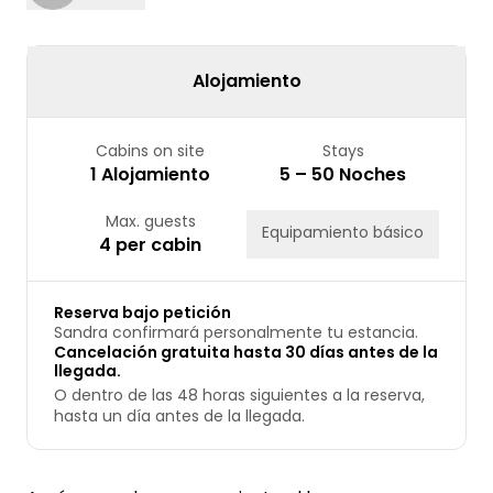
17
18
19
20
21
22
23
24
25
26
27
28
29
30
31
Alojamiento
Cabins on site
Stays
1 Alojamiento
5 – 50 Noches
Max. guests
Equipamiento básico
4 per cabin
Reserva bajo petición
Sandra confirmará personalmente tu estancia.
Cancelación gratuita hasta 30 días antes de la
llegada.
O dentro de las 48 horas siguientes a la reserva,
hasta un día antes de la llegada.