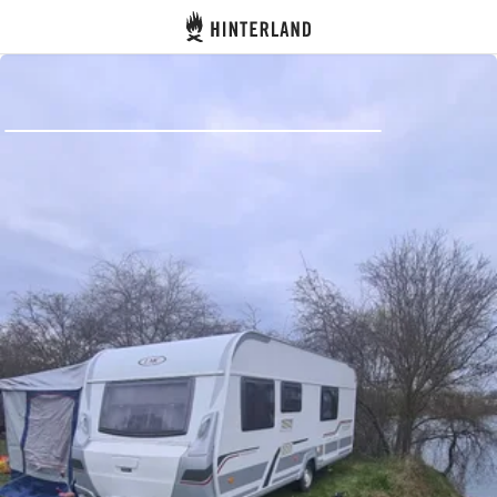
Hinterland
Atrás
Iniciar sesión
Registrarse
Conviértete en anfitrión
Parcelas
Alojamientos
Rutas