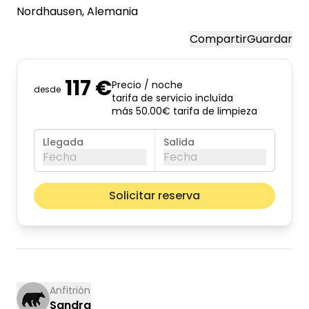
Nordhausen
, Alemania
Compartir
Guardar
117 €
Precio / noche
desde
tarifa de servicio incluída
más 50.00€ tarifa de limpieza
Llegada
Salida
Fecha
Fecha
agosto de 2026
Mes pr
Solicitar reserva
lun
mar
mié
jue
vie
sáb
dom
01
02
03
04
05
06
07
08
09
10
11
12
13
14
15
16
Anfitrión
Sandra