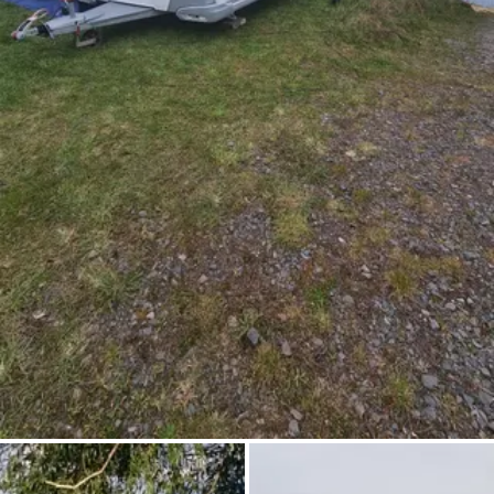
Pregunta Howdy
Inspiración fotográfica
Consejos e inspiración
Historias
Cupones
Sobre nosotros
Tienda
Contacto
Select language