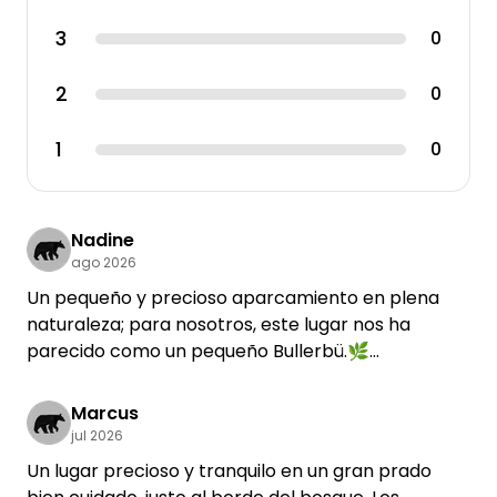
3
0
2
0
1
0
Nadine
ago 2026
Un pequeño y precioso aparcamiento en plena
naturaleza; para nosotros, este lugar nos ha
parecido como un pequeño Bullerbü.🌿
Pasamos aquí una noche de paso, pero nos
habríamos quedado más tiempo. El aparcamiento
Marcus
tiene una ubicación idílica al borde del bosque,
jul 2026
rodeado de naturaleza y tranquilidad. Nos gustó
Un lugar precioso y tranquilo en un gran prado
especialmente el pequeño parque infantil,