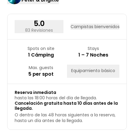
17
18
19
20
21
22
23
24
25
26
27
28
29
30
31
5.0
Campistas bienvenidos
83 Revisiones
Spots on site
Stays
1 Cámping
1 – 7 Noches
Max. guests
Equipamiento básico
5 per spot
Reserva inmediata
hasta las 18:00 horas del día de llegada.
Cancelación gratuita hasta 10 días antes de la
llegada.
O dentro de las 48 horas siguientes a la reserva,
hasta un día antes de la llegada.