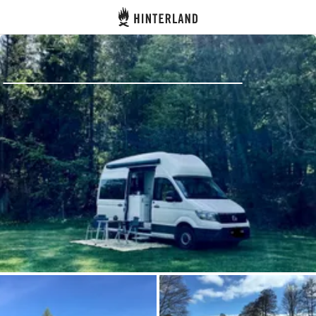
Hinterland
Atrás
Iniciar sesión
Registrarse
Conviértete en anfitrión
Parcelas
Alojamientos
Rutas