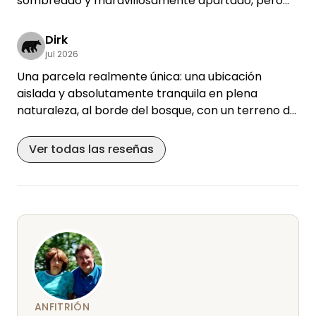
sombreado y maravillosamente apartado, pero
con muy buen acceso (estábamos de paso y
veníamos por la A9). ¡Volveremos encantados!
Dirk
jul 2026
Una parcela realmente única: una ubicación
aislada y absolutamente tranquila en plena
naturaleza, al borde del bosque, con un terreno de
pradera nivelado y pavimentado, y un espacio
muy amplio, con zonas para sentarse y jugar,
Ver todas las reseñas
además de conexión eléctrica. Los anfitriones,
Peter y Brigitte, muy amables y serviciales,
completan el cuadro. Muchas gracias.
Volveremos.
ANFITRIÓN