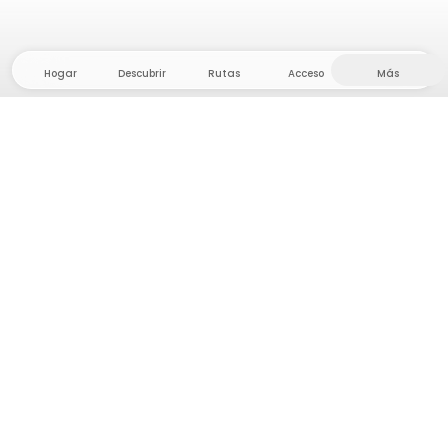
Hogar
Descubrir
Rutas
Acceso
Más
¡Dirígete al interior, donde la libertad y la aventura
están en casa! Con nosotros encontrarás más de
5.000 tiendas y parcelas privadas en un lugar
apartado para tu próxima aventura al aire libre.
App Store
Google Play Store
Campamentos y Cabañas
Rutas
Pregunta Howdy
Inspiración fotográfica