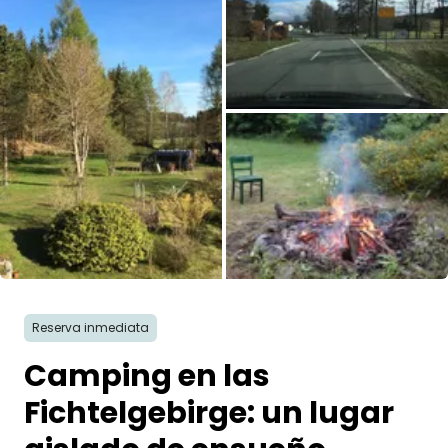
Pregunta Howdy
Inspiración fotográfica
Consejos e inspiración
Historias
Cupones
Todas las fotos
Sobre nosotros
Reserva inmediata
Tienda
Camping en las
Contacto
Fichtelgebirge: un lugar
Select language