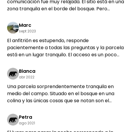
comunicación fue muy relajada. El sitio está en una
zona tranquila en el borde del bosque. Pero
también se puede llegar al centro de la ciudad con
bastante rapidez. Sin duda volveré.
Marc
sept 2023
El anfitrión es estupendo, responde
pacientemente a todas las preguntas y la parcela
está en un lugar tranquilo. El acceso es un poco
complicado con autocaravanas grandes y largas,
pregunte por el "atajo" a más de 7 metros. Las
Bianca
cuñas son importantes sin un sistema de apoyo de
abr 2022
elevación. Definitivamente volveremos si es
Una parcela sorprendentemente tranquila en
necesario.
medio del campo. Situado en el bosque en una
colina y las únicas cosas que se notan son el
caminante ocasional, ciclista o el avión ocasional,
ninguno de los cuales me pareció particularmente
Petra
molesto.
ago 2021
La familia es increíblemente acogedora y abierta.