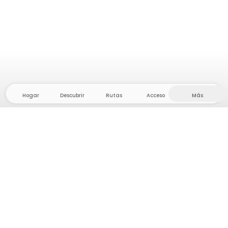
Hogar
Descubrir
Rutas
Acceso
Más
¡Dirígete al interior, donde la libertad y la aventura
están en casa! Con nosotros encontrarás más de
5.000 tiendas y parcelas privadas en un lugar
apartado para tu próxima aventura al aire libre.
App Store
Google Play Store