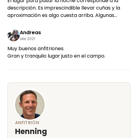
El lugar para pasar la noche corresponde a la
Gracias por una gran estancia :)
descripción. Es imprescindible llevar cuñas y la
aproximación es algo cuesta arriba. Algunas
opciones de senderismo a poca distancia. Sombra,
superficie asfaltada que es buena cuando llueve.
Andreas
abr 2021
Muy buenos anfitriones.
ANFITRIÓN
Henning