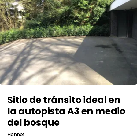
Pregunta Howdy
Inspiración fotográfica
Consejos e inspiración
Historias
Cupones
Sobre nosotros
Sitio de tránsito ideal en
Tienda
la autopista A3 en medio
Contacto
del bosque
Hennef
Select language