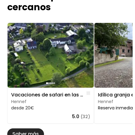
cercanos
Image 1 of 5
Image 1 of 5
Like
Vacaciones de safari en las Siebengebirge
Hennef
Hennef
desde 20€
Reserva inmedia
5.0
(32)
Saber más