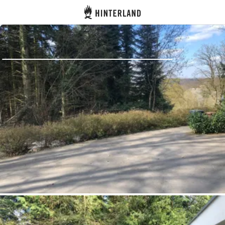
Hinterland
Atrás
Iniciar sesión
Registrarse
Conviértete en anfitrión
Parcelas
Alojamientos
Rutas