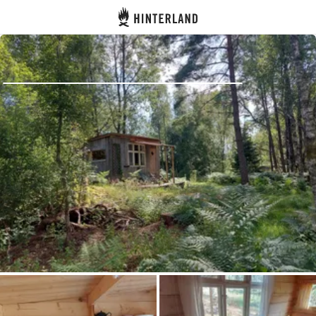
Hinterland
Atrás
Iniciar sesión
Registrarse
Conviértete en anfitrión
Parcelas
Alojamientos
Rutas