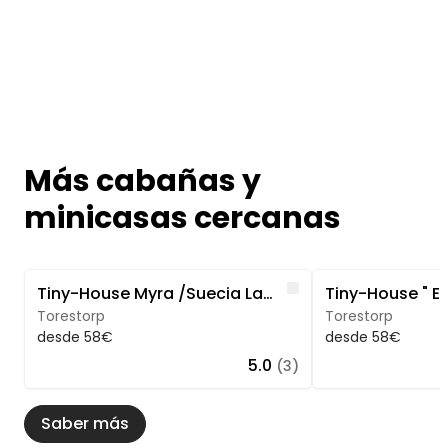
Más cabañas y
minicasas cercanas
Image 1 of 5
Image 1 of 5
Like
Tiny-House Myra /Suecia Lago Bosque baño Naturaleza pura
Torestorp
Torestorp
desde 58€
desde 58€
5.0
(3)
Saber más