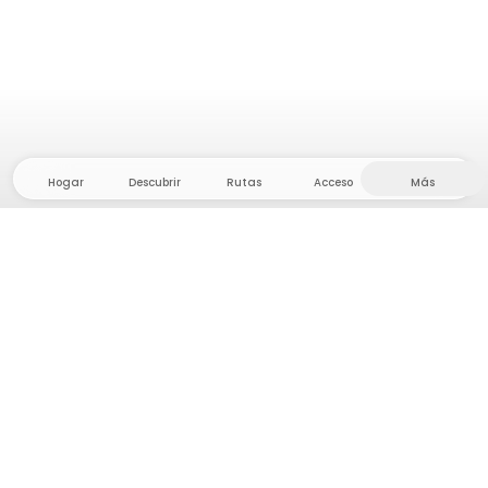
Hogar
Descubrir
Rutas
Acceso
Más
¡Dirígete al interior, donde la libertad y la aventura
están en casa! Con nosotros encontrarás más de
5.000 tiendas y parcelas privadas en un lugar
apartado para tu próxima aventura al aire libre.
App Store
Google Play Store