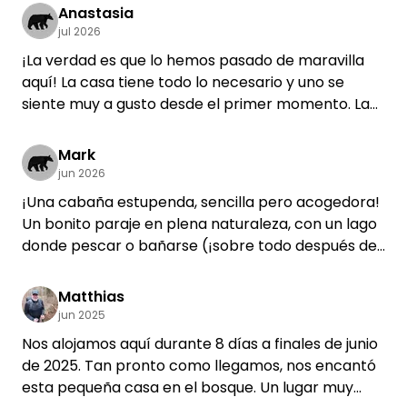
Anastasia
jul 2026
¡La verdad es que lo hemos pasado de maravilla
aquí! La casa tiene todo lo necesario y uno se
siente muy a gusto desde el primer momento. La
finca en el bosque es preciosa y hemos podido ver
ciervos desde la ventana de la cocina :) Hemos
Mark
pasado la mayor parte del tiempo en el precioso
jun 2026
lago, que está a solo unos minutos y es totalmente
¡Una cabaña estupenda, sencilla pero acogedora!
apartado. Justo a orillas del lago también hay una
Un bonito paraje en plena naturaleza, con un lago
sauna de leña :)
donde pescar o bañarse (¡sobre todo después de
Jörg es un encanto y muy servicial, y sin duda nos
la sauna!).
encantaría volver :)
¡Perfecto para recuperarse del estrés del día a
Matthias
día! Unos anfitriones muy amables.
jun 2025
Nos alojamos aquí durante 8 días a finales de junio
de 2025. Tan pronto como llegamos, nos encantó
esta pequeña casa en el bosque. Un lugar muy