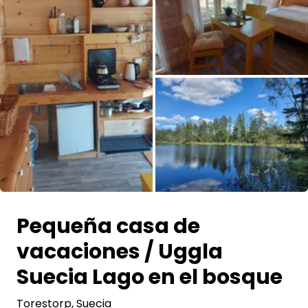
Pregunta Howdy
Inspiración fotográfica
Consejos e inspiración
Historias
Cupones
Todas las fotos
Sobre nosotros
Pequeña casa de
Tienda
vacaciones / Uggla
Contacto
Suecia Lago en el bosque
Torestorp
Select language
, Suecia