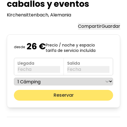
caballos y eventos
Kirchensittenbach
, Alemania
Compartir
Guardar
26 €
Precio / noche y espacio
desde
tarifa de servicio incluída
Llegada
Salida
Fecha
Fecha
agosto de 2026
Mes pr
Reservar
lun
mar
mié
jue
vie
sáb
dom
01
02
03
04
05
06
07
08
09
10
11
12
13
14
15
16