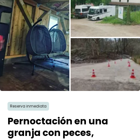
Pregunta Howdy
Inspiración fotográfica
Consejos e inspiración
Historias
Cupones
Sobre nosotros
Todas las fotos
Tienda
Reserva inmediata
Pernoctación en una
Contacto
granja con peces,
Select language