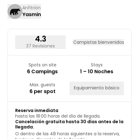
17
18
19
20
21
22
23
Anfitrión
Yasmin
24
25
26
27
28
29
30
31
4.3
Campistas bienvenidos
37 Revisiones
Spots on site
Stays
6 Campings
1 – 10 Noches
Max. guests
Equipamiento básico
6 per spot
Reserva inmediata
hasta las 18:00 horas del día de llegada.
Cancelación gratuita hasta 30 días antes de la
llegada.
O dentro de las 48 horas siguientes a la reserva,