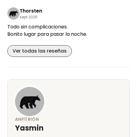
autocaravana y fuera hacía demasiado frío...
Estaba un poco «apretado» y había bastantes
Thorsten
campistas, unos 8.
sept 2025
Todo sin complicaciones.
Bonito lugar para pasar la noche.
Ver todas las reseñas
ANFITRIÓN
Yasmin