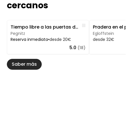
cercanos
Image 1 of 5
Image 1 of 5
Like
Tiempo libre a las puertas de la Suiza Francona
Pegnitz
Egloffstein
Reserva inmediata
•
desde 20€
desde 32€
5.0
(18)
Saber más