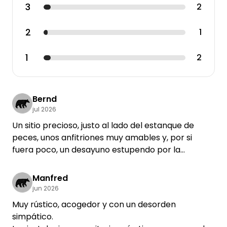
3
2
2
1
1
2
Bernd
jul 2026
Un sitio precioso, justo al lado del estanque de
peces, unos anfitriones muy amables y, por si
fuera poco, un desayuno estupendo por la
mañana. Volveremos encantados cuando
volvamos a la zona.
Manfred
jun 2026
Muy rústico, acogedor y con un desorden
simpático.