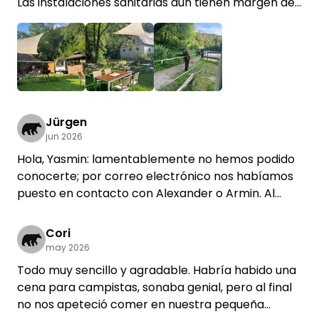
Las instalaciones sanitarias aún tienen margen de
mejora, pero la terraza es sencillamente
maravillosa; la comida, aunque la carta es
reducida, estaba fresca, deliciosa y preparada con
mucho cariño.
Jürgen
jun 2026
Hola, Yasmin: lamentablemente no hemos podido
conocerte; por correo electrónico nos habíamos
puesto en contacto con Alexander o Armin. Al
llegar, no había nadie allí y no conseguimos
localizar a nadie por teléfono. A última hora de la
Cori
tarde, un hombre nos informó de que se había
may 2026
producido un cambio de propietario. Por las fotos
Todo muy sencillo y agradable. Habría habido una
de Internet, esperábamos algo mejor.
cena para campistas, sonaba genial, pero al final
no nos apeteció comer en nuestra pequeña