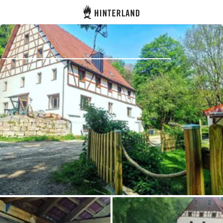
Hinterland
Atrás
Iniciar sesión
Registrarse
Conviértete en anfitrión
Parcelas
Alojamientos
Rutas