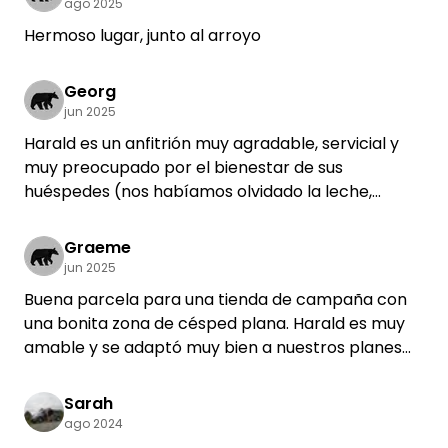
ago 2025
acordar con Harald una solución en la casa.
Volveríamos a alojarnos con Harald si estamos
Hermoso lugar, junto al arroyo
cerca de Passau.
Georg
jun 2025
Harald es un anfitrión muy agradable, servicial y
muy preocupado por el bienestar de sus
huéspedes (nos habíamos olvidado la leche,
enseguida tuvo una solución😊). Parcela de prado
super cuidada, recién segada a la llegada y
Graeme
naturaleza pura alrededor, con muchas
jun 2025
luciérnagas por la noche.
Buena parcela para una tienda de campaña con
Esperamos la próxima vez con vosotros🍀.
una bonita zona de césped plana. Harald es muy
amable y se adaptó muy bien a nuestros planes
de viaje y a la presencia de dos niños. El baño y la
ducha están recién renovados. Tuvimos una
Sarah
estancia agradable y relajante. Muchas gracias.
ago 2024