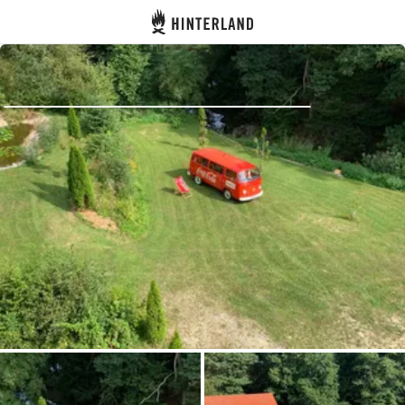
Hinterland
Atrás
Iniciar sesión
Registrarse
Conviértete en anfitrión
Parcelas
Alojamientos
Rutas