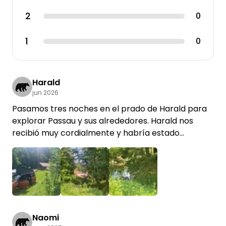
2
0
1
0
Harald
jun 2026
Pasamos tres noches en el prado de Harald para
explorar Passau y sus alrededores. Harald nos
recibió muy cordialmente y habría estado
disponible en todo momento para cualquier duda
que pudiéramos tener. Nos encantó la tranquilidad
del lugar y las «vistas» que ofrece. En la propia
parcela no hay cobertura de móvil, lo cual no nos
molestó. Hay conexión wifi en la casa de Harald, a
unos 20 metros del espacio. Si se necesita usar
instalaciones sanitarias «externas», se puede
Naomi