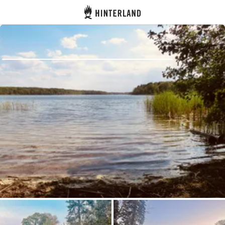
Hinterland
Atrás
Iniciar sesión
Registrarse
Conviértete en anfitrión
Parcelas
Alojamientos
Rutas