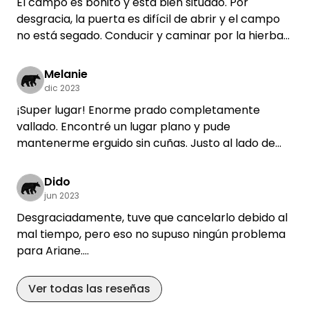
El campo es bonito y está bien situado. Por
La zona me pareció ideal para pasear y montar en
desgracia, la puerta es difícil de abrir y el campo
bicicleta. La proximidad a Potsdam y Berlín era
no está segado. Conducir y caminar por la hierba
genial, y es importante ser autosuficiente - pero si
de 20 cm de altura no es muy divertido.
lo eres, te encantará este lugar. Me encantaría
Melanie
volver.
dic 2023
¡Super lugar! Enorme prado completamente
vallado. Encontré un lugar plano y pude
mantenerme erguido sin cuñas. Justo al lado de
rutas de senderismo. El contacto con Ariane fue
muy agradable. Me encantaría volver :-)
Dido
jun 2023
Desgraciadamente, tuve que cancelarlo debido al
mal tiempo, pero eso no supuso ningún problema
para Ariane.
¡Gracias por ser tan complaciente!
¡Nos encantaría volver la próxima vez!
Ver todas las reseñas