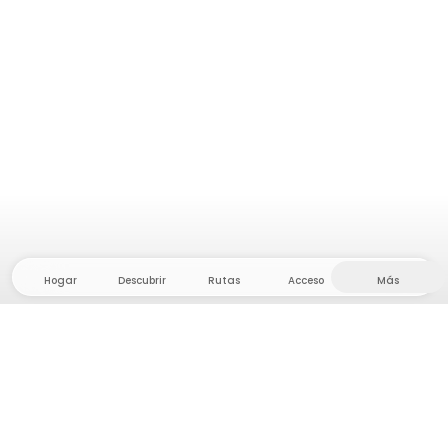
Hogar
Descubrir
Rutas
Acceso
Más
¡Dirígete al interior, donde la libertad y la aventura