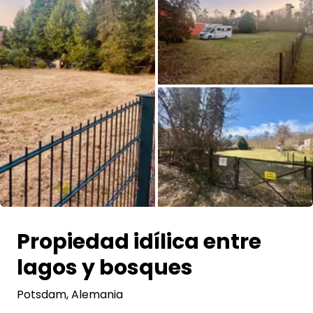
Pregunta Howdy
Inspiración fotográfica
Consejos e inspiración
Historias
Cupones
Sobre nosotros
Tienda
Propiedad idílica entre
lagos y bosques
Contacto
Potsdam
, Alemania
Select language