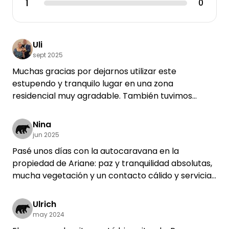
1
0
Uli
sept 2025
Muchas gracias por dejarnos utilizar este
estupendo y tranquilo lugar en una zona
residencial muy agradable. También tuvimos
suerte con el tiempo y disfrutamos mucho del
paseo al lago con el perro. La comunicación fue
Nina
muy agradable a través de la app.
jun 2025
Pasé unos días con la autocaravana en la
propiedad de Ariane: paz y tranquilidad absolutas,
mucha vegetación y un contacto cálido y servicial.
Si buscas relax, este es tu sitio. La pequeña zona de
baño junto al lago estaba casi vacía, perfecta
Ulrich
para nadar o hacer SUP. El césped estaba recién
may 2024
cortado.